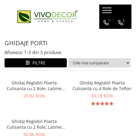
ALUMINIU GARD
GARD VIU ARTIFICIAL
FERONERIE
1
2
GARDURI ALUMINIU
GARD ARTIFICIAL
BALAMALE
GHIDAJE PORTI
BALCOANE ALUMINIU
PANOURI PLANTE ARTIFICIALE
POARTA CULISANTA
PROFILE GARD ALUMINIU
POARTA AUTOPORTANTA
Afiseaza:
1-
3
din
3
produse
GHIDAJE PORTI
FILTRE
CUTII POSTALE
MANERE
Ghidaj Reglabil Poarta
Ghidaj Reglabil Poarta
Culisanta cu 2 Role, Latime
Culisanta cu 4 Role de Teflon
Placa 40 mm
25,82 RON
83,18 RON
Ghidaj Reglabil Poarta
Culisanta cu 2 Role, Latime
Placa 55 mm
50,86 RON