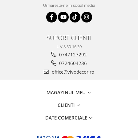
Urmareste-ne in social media
SUPORT CLIENTI
L-V 8.30-16.30
0747127292
0724604236
office@vivodecor.ro
MAGAZINUL MEU
CLIENTI
DATE COMERCIALE