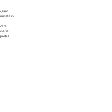
a gard
umusețe în
 care
oane sau
 prețul