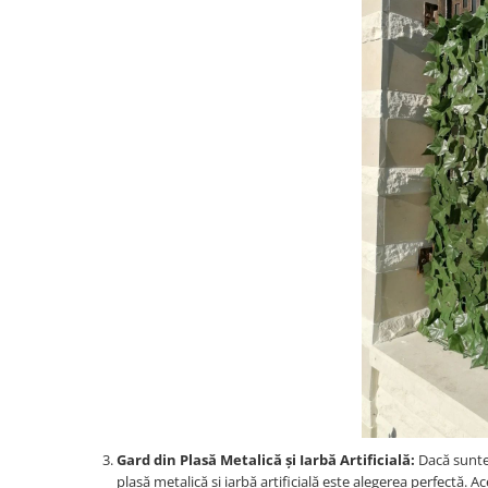
Gard din Plasă Metalică și Iarbă Artificială:
Dacă sunteț
plasă metalică și iarbă artificială este alegerea perfectă. 