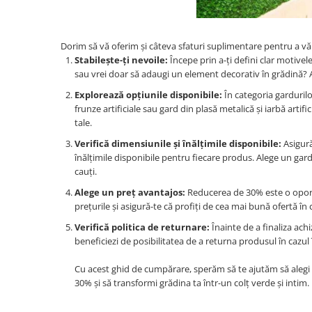
Dorim să vă oferim și câteva sfaturi suplimentare pentru a vă a
Stabilește-ți nevoile:
Începe prin a-ți defini clar motivele
sau vrei doar să adaugi un element decorativ în grădină? Ac
Explorează opțiunile disponibile:
În categoria gardurilo
frunze artificiale sau gard din plasă metalică și iarbă artif
tale.
Verifică dimensiunile și înălțimile disponibile:
Asigură
înălțimile disponibile pentru fiecare produs. Alege un gard c
cauți.
Alege un preț avantajos:
Reducerea de 30% este o oportu
prețurile și asigură-te că profiți de cea mai bună ofertă î
Verifică politica de returnare:
Înainte de a finaliza achi
beneficiezi de posibilitatea de a returna produsul în cazul
Cu acest ghid de cumpărare, sperăm să te ajutăm să alegi ga
30% și să transformi grădina ta într-un colț verde și intim.