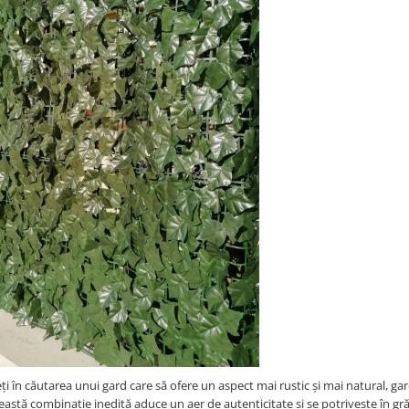
i în căutarea unui gard care să ofere un aspect mai rustic și mai natural, gar
Această combinație inedită aduce un aer de autenticitate și se potrivește în gr