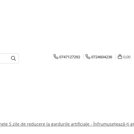
0747127292
0724604236
0,00
mele 5 zile de reducere la gardurile artificiale - Înfrumusețează-ți 