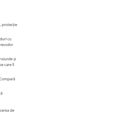
, protecție
rduri cu
 nevoilor
nsiunile și
e care îl
l. Compară
că
ucerea de