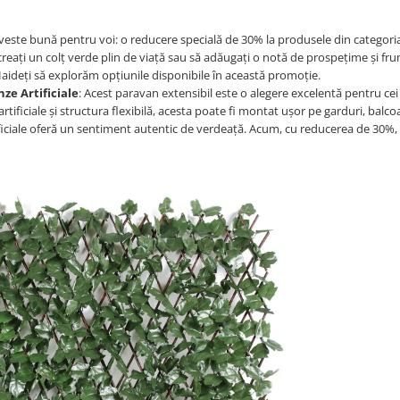
o veste bună pentru voi: o reducere specială de 30% la produsele din categori
vă creați un colț verde plin de viață sau să adăugați o notă de prospețime și fr
Haideți să explorăm opțiunile disponibile în această promoție.
nze Artificiale
: Acest paravan extensibil este o alegere excelentă pentru cei
artificiale și structura flexibilă, acesta poate fi montat ușor pe garduri, balc
tificiale oferă un sentiment autentic de verdeață. Acum, cu reducerea de 30%,