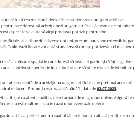
juta să luați cea mai bună decizie în achiziționarea unui gard artificial:
 pentru care dorești să achiziționezi un gard artificial. Ai nevoie de intimitate
est aspect te va ajuta să alegi produsul potrivit pentru tine.
r artificiale, ai la dispoziție diverse opțiuni, precum paravane extensibile, ga
icială. Explorează fiecare variantă și analizează care se potrivește cel mai bine
-te că ai măsurat spațiul în care dorești să instalezi gardul și că înțelegi dime
are se potrivește perfect în locul dorit și care să ofere nivelul de intimitate p
nitate excelentă de a achiziționa un gard artificial la un preț mai accesibi
n cadrul reducerii. Promoția este valabilă până în data de
03.07.2023
.
ziția, citește cu atenție politica de returnare de magazinul online. Asigură-te 
 în care nu ești mulțumit sau în cazul unor eventuale defecte.
rdul artificial perfect pentru spațiul tău exterior. Nu uita să profiți de red