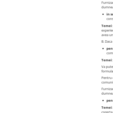
Furniza
dumneav
in s
cons
Temei
experie
avea ur
B. Daca 
pen
comu
Temei
Va pute
formula
Pentru 
comunic
Furniza
dumneav
pen
Temei
corecta 