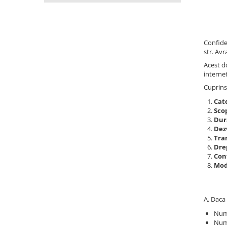
Confide
str. Avr
Acest d
interne
Cuprins
Cat
Scop
Dur
Dez
Tra
Drep
Con
Modi
A. Daca 
Num
Num