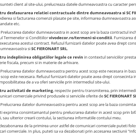
sunteti client al site-ului, prelucreaza datele dumneavoastra cu caracter pers
tru desfasurarea relatiei contractuale dintre dumneavoastra si SC 
dierea si facturarea comenzii plasate pe site, informarea dumneavoastra asu
andate etc.
Prelucrarea datelor dumneavoastra in acest scop are la baza contractul inc
ul Termenelor si Conditiilor
vivodecor.ro/termeni-si-conditii
. Furnizarea
executarea acestui contract. Refuzul furnizarii datelor poate avea drept conse
dumneavoastra si
SC FIERONART SRL
.
ru indeplinirea obligatiilor legale ce revin
in contextul serviciilor presta
rie fiscala, precum si in materie de arhivare.
: Prelucrarea datelor dumneavoastra pentru acest scop este necesara in baza
 scop este necesara. Refuzul furnizarii datelor poate avea drept consecinta impo
imposibilitatea de a va oferi serviciile prin intermediul site-ului.
tru activitati de marketing
, respectiv pentru transmiterea, prin intermedi
nicari comerciale privind produsele si serviciile oferite de
SC FIERONART S
: Prelucrarea datelor dumneavoastra pentru acest scop are la baza consimtam
ti exprima consimtamantul pentru prelucrarea datelor in acest scop prin bi
, sau ulterior crearii contului, la sectiunea informatiile contului meu.
dezabonarea de la primirea unor astfel de comunicari comerciale puteti folosi
ari comerciale. In plus, puteti sa va dezabonati prin accesarea sectiunii "Inf