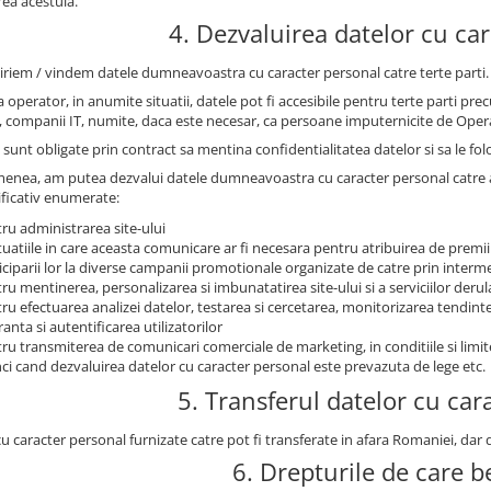
rea acestuia.
4. Dezvaluirea datelor cu ca
iriem / vindem datele dumneavoastra cu caracter personal catre terte parti.
 operator, in anumite situatii, datele pot fi accesibile pentru terte parti prec
, companii IT, numite, daca este necesar, ca persoane imputernicite de Oper
sunt obligate prin contract sa mentina confidentialitatea datelor si sa le fol
enea, am putea dezvalui datele dumneavoastra cu caracter personal catre auto
ficativ enumerate:
ru administrarea site-ului
ituatiile in care aceasta comunicare ar fi necesara pentru atribuirea de premii
iciparii lor la diverse campanii promotionale organizate de catre prin intermed
ru mentinerea, personalizarea si imbunatatirea site-ului si a serviciilor derul
ru efectuarea analizei datelor, testarea si cercetarea, monitorizarea tendintelo
ranta si autentificarea utilizatorilor
ru transmiterea de comunicari comerciale de marketing, in conditiile si limi
ci cand dezvaluirea datelor cu caracter personal este prevazuta de lege etc.
5. Transferul datelor cu car
cu caracter personal furnizate catre pot fi transferate in afara Romaniei, da
6. Drepturile de care be