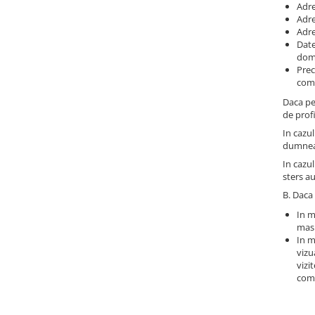
Adre
Adre
Adre
Date
dom
Prec
come
Daca pe
de profi
In cazul
dumneav
In cazul
sters a
B. Daca 
In m
masu
In m
vizu
vizi
comp