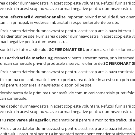
rea datelor dumneavoastra in acest scop este voluntara. Refuzul furnizarii 
oastra in acest scop nu va avea urmari negative pentru dumneavoastra.
copul efectuarii diverselor analize
, raportari privind modul de functionare 
um, in principal, in vederea imbunatatiri experientei oferite pe site.
: Prelucrarea datelor dumneavoastra pentru acest scop are la baza interesul 
nta clientilor pe site. Furnizarea datelor dumneavoastra in acest scop este v
mari negative pentru dumneavoastra.
sunteti vizitator al site-ului,
SC FIERONART SRL
prelucreaza datele dumneavo
tru activitati de marketing
, respectiv pentru transmiterea, prin intermedi
nicari comerciale privind produsele si serviciile oferite de
SC FIERONART S
: Prelucrarea datelor dumneavoastra pentru acest scop are la baza consimtam
ti exprima consimtamantul pentru prelucrarea datelor in acest scop prin co
rul pentru abonarea la newsletter disponibil pe site.
dezabonarea de la primirea unor astfel de comunicari comerciale puteti folosi
ari comerciale.
rea datelor dumneavoastra in acest scop este voluntara. Refuzul furnizarii 
oastra in acest scop nu va avea urmari negative pentru dumneavoastra.
tru rezolvarea plangerilor
, reclamatiilor si pentru a monitoriza traficul s
: Prelucrarea datelor dumneavoastra pentru acest scop are la baza interesul 
a site-ului, precum si pentru a imbunatati permanent experienta vizitatorilor 