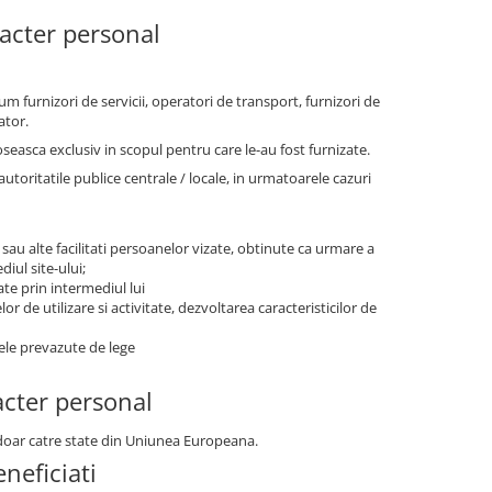
racter personal
um furnizori de servicii, operatori de transport, furnizori de
ator.
oseasca exclusiv in scopul pentru care le-au fost furnizate.
ritatile publice centrale / locale, in urmatoarele cazuri
 sau alte facilitati persoanelor vizate, obtinute ca urmare a
iul site-ului;
ate prin intermediul lui
r de utilizare si activitate, dezvoltarea caracteristicilor de
tele prevazute de lege
acter personal
r doar catre state din Uniunea Europeana.
neficiati