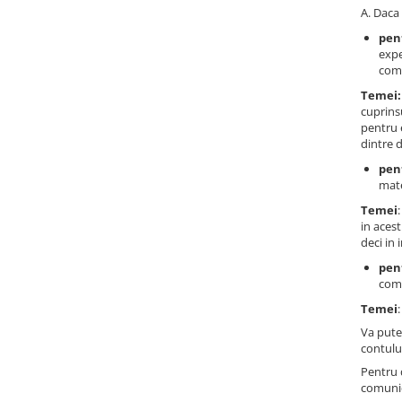
A. Daca 
pen
expe
com
Temei:
cuprins
pentru 
dintre 
pent
mate
Temei
in acest
deci in 
pen
comu
Temei
Va pute
contului
Pentru 
comunic