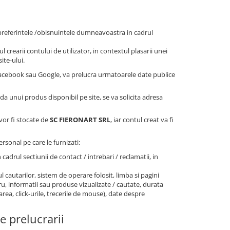
/preferintele /obisnuintele dumneavoastra in cadrul
l crearii contului de utilizator, in contextul plasarii unei
ite-ului.
 Facebook sau Google, va prelucra urmatoarele date publice
nda unui produs disponibil pe site, se va solicita adresa
 vor fi stocate de
SC FIERONART SRL
, iar contul creat va fi
rsonal pe care le furnizati:
n cadrul sectiunii de contact / intrebari / reclamatii, in
l cautarilor, sistem de operare folosit, limba si pagini
stru, informatii sau produse vizualizate / cautate, durata
area, click-urile, trecerile de mouse), date despre
e prelucrarii