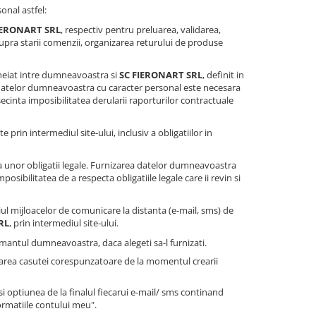
onal astfel:
FIERONART SRL
, respectiv pentru preluarea, validarea,
pra starii comenzii, organizarea returului de produse
heiat intre dumneavoastra si
SC FIERONART SRL
, definit in
 datelor dumneavoastra cu caracter personal este necesara
cinta imposibilitatea derularii raporturilor contractuale
te prin intermediul site-ului, inclusiv a obligatiilor in
 unor obligatii legale. Furnizarea datelor dumneavoastra
sibilitatea de a respecta obligatiile legale care ii revin si
ul mijloacelor de comunicare la distanta (e-mail, sms) de
RL
, prin intermediul site-ului.
antul dumneavoastra, daca alegeti sa-l furnizati.
farea casutei corespunzatoare de la momentul crearii
 optiunea de la finalul fiecarui e-mail/ sms continand
ormatiile contului meu".