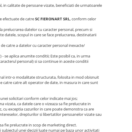
al, in calitate de persoane vizate, beneficiati de urmatoarele
are efectuate de catre
SC FIERONART SRL
, conform celor
la prelucrarea datelor cu caracter personal, precum si
e datele, scopul in care se face prelucrarea, destinatarii
e, de catre a datelor cu caracter personal inexacte/
t") - se aplica anumite conditii; Este posibil ca, in urma
caracterul personal) si sa continue in aceste conditii
nal intr-o modalitate structurata, folosita in mod obisnuit
de catre catre alt operator de date, in masura in care sunt
 unei solicitari conform celor indicate mai jos;
a vizata, ca datele care o vizeaza sa fie prelucrate in
c, cu exceptia cazurilor in care poate demonstra ca are
ntereselor, drepturilor si libertatilor persoanelor vizate sau
 sa fie prelucrate in scop de marketing direct.
i subiectul unei decizii luate numai pe baza unor activitati