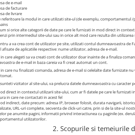
sa de e-mail
sa de facturare
sa de livrare
 referitoare la modul in care utilizati site-ul (de exemplu, comportamentul 
ains
um si orice alte categorii de date pe care le furnizati in mod direct in contextu
nzi prin intermediul site-ului sau in orice alt mod care rezulta din utilizarea s
ntru a va crea cont de utilizator pe site, utilizati contul dumneavoastra de
l afisate de aplicatiile respective: nume utilizator, adresa de e-mail.
 in care alegeti sa va creati cont de utilizator doar inainte de a finaliza coma
oastra de e-mail in baza careia va fi creat automat un cont.
 in care nu finalizati comanda, adresa de e-mail si celelalte date furnizate nu
utomat.
sunteti vizitator al site-ului, va prelucra datele dumneavoastra cu caracter pe
od direct in contextul utilizarii site-ului, cum ar fi datele pe care le furnizati i
ra in care ne contactati in acest fel
od indirect, date precum: adresa IP, browser folosit, durata navigarii, istoricu
alizate, URL-uri complete, secventa de click-uri catre, prin si de la site-ul no
telor pe anumite pagini, informatii privind interactiunea cu paginile (ex. derul
ortamentul utilizatorilor.
2. Scopurile si temeiurile d