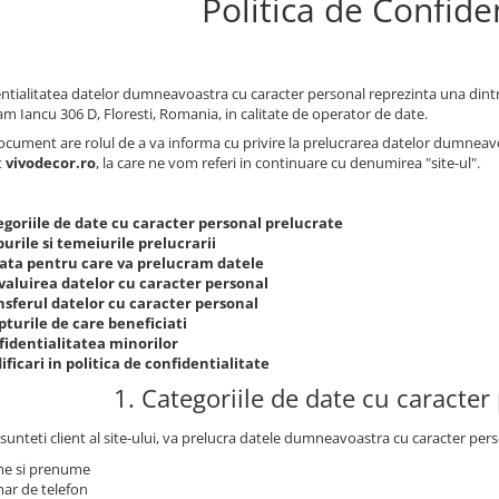
Politica de Confiden
ntialitatea datelor dumneavoastra cu caracter personal reprezinta una dintre 
am Iancu 306 D, Floresti, Romania, in calitate de operator de date.
ocument are rolul de a va informa cu privire la prelucrarea datelor dumneavoas
t
vivodecor.ro
, la care ne vom referi in continuare cu denumirea "site-ul".
egoriile de date cu caracter personal prelucrate
urile si temeiurile prelucrarii
ata pentru care va prelucram datele
valuirea datelor cu caracter personal
nsferul datelor cu caracter personal
turile de care beneficiati
fidentialitatea minorilor
ficari in politica de confidentialitate
1. Categoriile de date cu caracter
sunteti client al site-ului, va prelucra datele dumneavoastra cu caracter pers
e si prenume
ar de telefon