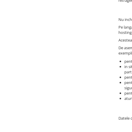
retrage
Nu inch
Pe langa
hosting
Acestea 
De asem
exempli
pent
in s
part
pent
pent
sigu
pent
atun
Datele 