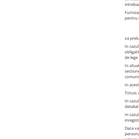
intrebar
Furniza
pentru
va prel
In cazu
obligati
de lege 
In situa
sectiun
comunica
In acest
Totusi,
In cazul
detaliat
In cazul
inregis
Daca va
persona