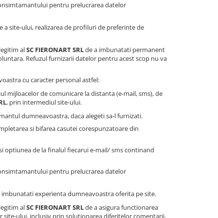
consimtamantului pentru prelucrarea datelor
a site-ului, realizarea de profiluri de preferinte de
legitim al
SC FIERONART SRL
de a imbunatati permanent
oluntara. Refuzul furnizarii datelor pentru acest scop nu va
astra cu caracter personal astfel:
ul mijloacelor de comunicare la distanta (e-mail, sms), de
RL
, prin intermediul site-ului.
antul dumneavoastra, daca alegeti sa-l furnizati.
mpletarea si bifarea casutei corespunzatoare din
 optiunea de la finalul fiecarui e-mail/ sms continand
consimtamantului pentru prelucrarea datelor
i a imbunatati experienta dumneavoastra oferita pe site.
legitim al
SC FIERONART SRL
de a asigura functionarea
site-ului, inclusiv prin solutionarea diferitelor comentarii,