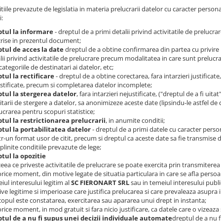
tiile prevazute de legislatia in materia prelucrarii datelor cu caracter person
i:
ptul la informare
- dreptul de a primi detalii privind activitatile de prelucr
rise in prezentul document;
tul de acces la date
dreptul de a obtine confirmarea din partea cu privire 
lii privind activitatile de prelucrare precum modalitatea in care sunt prelucrat
categoriile de destinatari ai datelor, etc;
tul la rectificare
- dreptul de a obtine corectarea, fara intarzieri justificat
stificate, precum si completarea datelor incomplete;
tul la stergerea datelor
, fara intarzieri nejustificate, ("dreptul de a fi uita
citarii de stergere a datelor, sa anonimizeze aceste date (lipsindu-le astfel de 
ucrarea pentru scopuri statistice;
tul la restrictionarea prelucrarii
, in anumite conditii;
tul la portabilitatea datelor
- dreptul de a primi datele cu caracter perso
ntr-un format usor de citit, precum si dreptul ca aceste date sa fie transmise 
plinite conditiile prevazute de lege;
tul la opozitie
 ceea ce priveste activitatile de prelucrare se poate exercita prin transmiterea
 orice moment, din motive legate de situatia particulara in care se afla persoan
iul interesului legitim al
SC FIERONART SRL
sau in temeiul interesului publi
ve legitime si imperioase care justifica prelucarea si care prevaleaza asupra i
copul este constatarea, exercitarea sau apararea unui drept in instanta;
 orice moment, in mod gratuit si fara nicio justificare, ca datele care o vizeaza
tul de a nu fi supus unei decizii individuale automate
dreptul de a nu f