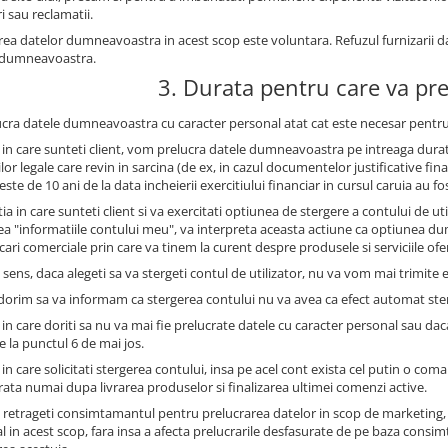
i sau reclamatii.
rea datelor dumneavoastra in acest scop este voluntara. Refuzul furnizarii 
 dumneavoastra.
3. Durata pentru care va pr
ucra datele dumneavoastra cu caracter personal atat cat este necesar pentru
l in care sunteti client, vom prelucra datele dumneavoastra pe intreaga durat
ilor legale care revin in sarcina (de ex, in cazul documentelor justificative 
este de 10 ani de la data incheierii exercitiului financiar in cursul caruia au fo
tia in care sunteti client si va exercitati optiunea de stergere a contului de u
ea "informatiile contului meu", va interpreta aceasta actiune ca optiunea 
ri comerciale prin care va tinem la curent despre produsele si serviciile oferi
 sens, daca alegeti sa va stergeti contul de utilizator, nu va vom mai trimite e
 dorim sa va informam ca stergerea contului nu va avea ca efect automat st
 in care doriti sa nu va mai fie prelucrate datele cu caracter personal sau dac
e la punctul 6 de mai jos.
 in care solicitati stergerea contului, insa pe acel cont exista cel putin o com
trata numai dupa livrarea produselor si finalizarea ultimei comenzi active.
 retrageti consimtamantul pentru prelucrarea datelor in scop de marketing,
l in acest scop, fara insa a afecta prelucrarile desfasurate de pe baza con