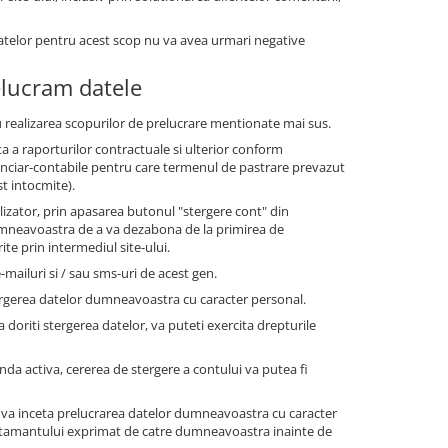
datelor pentru acest scop nu va avea urmari negative
elucram datele
 realizarea scopurilor de prelucrare mentionate mai sus.
a a raporturilor contractuale si ulterior conform
financiar-contabile pentru care termenul de pastrare prevazut
st intocmite).
tilizator, prin apasarea butonul "stergere cont" din
dumneavoastra de a va dezabona de la primirea de
te prin intermediul site-ului.
-mailuri si / sau sms-uri de acest gen.
ergerea datelor dumneavoastra cu caracter personal.
a doriti stergerea datelor, va puteti exercita drepturile
anda activa, cererea de stergere a contului va putea fi
 va inceta prelucrarea datelor dumneavoastra cu caracter
simtamantului exprimat de catre dumneavoastra inainte de