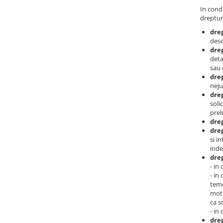
In condi
dreptur
dre
desc
drep
deta
sau 
drep
neju
drep
soli
prel
drep
drep
si i
inde
drep
- in
- in
teme
moti
ca s
- in
drep