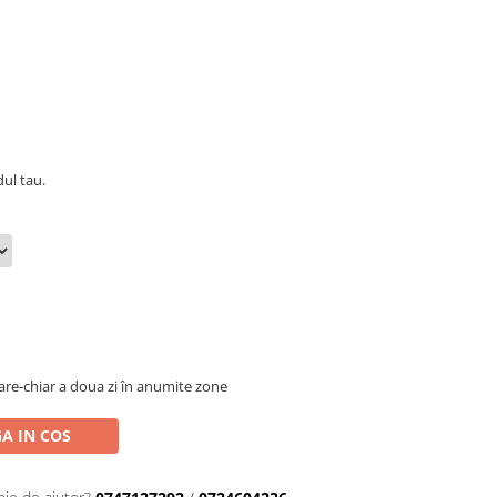
ul tau.
oare-chiar a doua zi în anumite zone
A IN COS