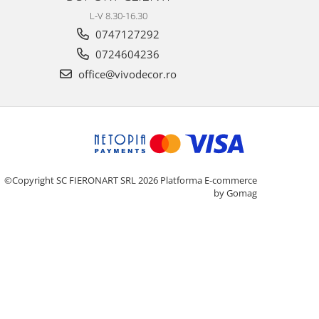
L-V 8.30-16.30
0747127292
0724604236
office@vivodecor.ro
©Copyright SC FIERONART SRL 2026
Platforma E-commerce
by Gomag