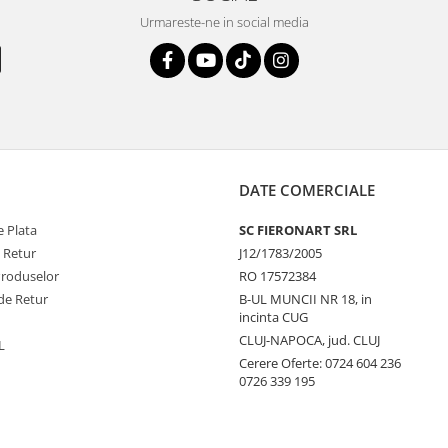
Urmareste-ne in social media
DATE COMERCIALE
 Plata
SC FIERONART SRL
e Retur
J12/1783/2005
Produselor
RO 17572384
de Retur
B-UL MUNCII NR 18, in
incinta CUG
CLUJ-NAPOCA, jud. CLUJ
L
Cerere Oferte: 0724 604 236
0726 339 195