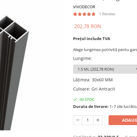
VIVODECOR
1 Review
202,78 RON
Prețul include TVA
Alege lungimea potrivită pentu gard
Lungime
:
Lățimea
:
30x60 MM
Culoare
:
Gri Antracit
IN STOC
Durata de livrare:
1–7 zile lucrăt
ADAUG