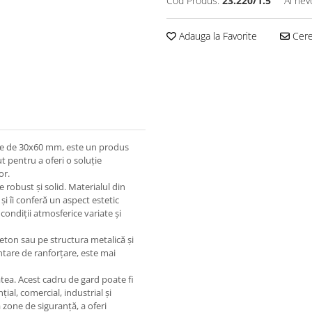
Cod Produs:
23.220/1.5
Ai nev
Adauga la Favorite
Cere 
nile de 30x60 mm, este un produs
t pentru a oferi o soluție
or.
robust și solid. Materialul din
și îi conferă un aspect estetic
 condiții atmosferice variate și
ton sau pe structura metalică și
ntare de ranforțare, este mai
atea. Acest cadru de gard poate fi
nțial, comercial, industrial și
a zone de siguranță, a oferi