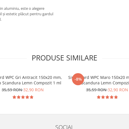
in aluminiu, este o alegere
l și estetic plăcut pentru gardul
.
PRODUSE SIMILARE
rd WPC Gri Antracit 150x20 mm,
Sipca Gard WPC Maro 150x20 m
-8%
ip Scandura Lemn Compozit 1 ml
Tip Scandura Lemn Compozi
35,59 RON
32,90 RON
35,59 RON
32,90 RON
SOCIAL