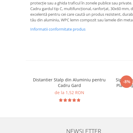
protecție sau a ghida traficul în zonele publice sau private.
Cadru gardul tip C, multifuncțional, ranforțat, 30x60 mm, d
excelentă pentru cei care caută un produs rezistent, durabi
tău din aluminiu, WPC lemn compozit sau lamele din metal
Informatii conformitate produs
Distantier Stalp din Aluminiu pentru
Sipca Ga
-8%
Cadru Gard
Placa T
de la 1,52 RON
NEWSLETTER