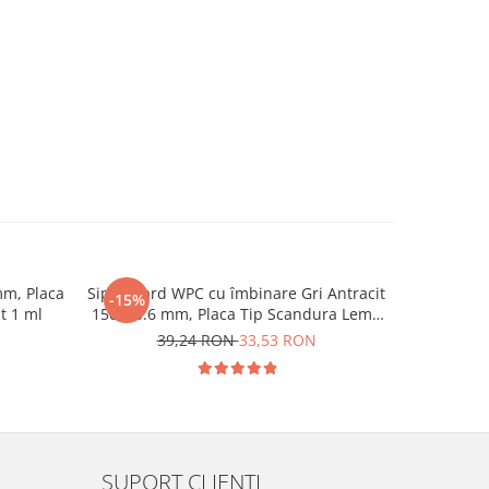
m, Placa
Sipca Gard WPC cu îmbinare Gri Antracit
Placă de
-15%
-12%
t 1 ml
150x20.6 mm, Placa Tip Scandura Lemn
WPC Lemn 
Compozit 1 ML
39,24 RON
33,53 RON
3
SUPORT CLIENTI