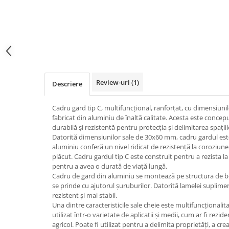
Review-uri
(1)
Descriere
Cadru gard tip C, multifuncțional, ranforțat, cu dimensiu
fabricat din aluminiu de înaltă calitate. Acesta este concepu
durabilă și rezistentă pentru protecția și delimitarea spațiil
Datorită dimensiunilor sale de 30x60 mm, cadru gardul este 
aluminiu conferă un nivel ridicat de rezistență la coroziune 
plăcut. Cadru gardul tip C este construit pentru a rezista la
pentru a avea o durată de viață lungă.
Cadru de gard din aluminiu se montează pe structura de be
se prinde cu ajutorul șuruburilor. Datorită lamelei suplime
rezistent și mai stabil.
Una dintre caracteristicile sale cheie este multifuncționalit
utilizat într-o varietate de aplicații și medii, cum ar fi rezide
agricol. Poate fi utilizat pentru a delimita proprietăți, a cre