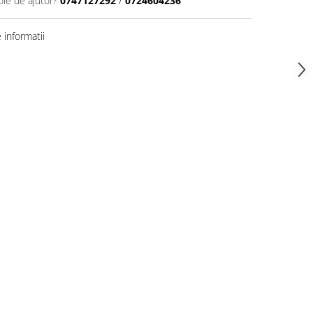
oie de ajutor?
0747127292
/
0724604236
informatii