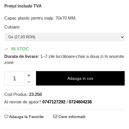
Prețul include TVA
Capac plastic pentru stalp 70x70 MM.
Culoare
:
IN STOC
Durata de livrare:
1–7 zile lucrătoare-chiar a doua zi în anumite
zone
Adauga in cos
Cod Produs:
23.250
Ai nevoie de ajutor?
0747127292
/
0724604236
Adauga la Favorite
Cere informatii