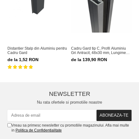
Distantier Stalp din Aluminiu pentru
Cadru Gard tip C, Profil Aluminiu
Ca
Cadru Gard
Gri Antracit, 48x30 mm, Lungime
Al
1.5 m
de la 1,52 RON
de la 139,90 RON
1
NEWSLETTER
Nu rata ofertele si promotiile noastre
Vreau sa primesc newsletter cu promotiile magazinului. Afla mai multe
in
Politica de Confidentialitate