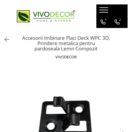
ALUMINIU GARD
GARD VIU ARTIFICIAL
FERONERIE
1
2
GARDURI ALUMINIU
GARD ARTIFICIAL
BALAMALE
Accesorii Imbinare Placi Deck WPC 3D,
BALCOANE ALUMINIU
PANOURI PLANTE ARTIFICIALE
POARTA CULISANTA
Prindere metalica pentru
pardoseala Lemn Compozit
PROFILE GARD ALUMINIU
POARTA AUTOPORTANTA
VIVODECOR
GHIDAJE PORTI
CUTII POSTALE
MANERE