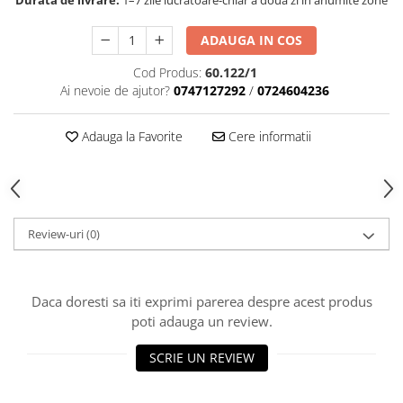
Durata de livrare:
1–7 zile lucrătoare-chiar a doua zi în anumite zone
ADAUGA IN COS
Cod Produs:
60.122/1
Ai nevoie de ajutor?
0747127292
/
0724604236
Adauga la Favorite
Cere informatii
Review-uri
(0)
Daca doresti sa iti exprimi parerea despre acest produs
poti adauga un review.
SCRIE UN REVIEW