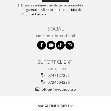
Vreau sa primesc newsletter cu promotiile
magazinului. Afla mai multe in
Politica de
Confidentialitate
SOCIAL
Urmareste-ne in social media
SUPORT CLIENTI
L-V 8.30-16.30
0747127292
0724604236
office@vivodecor.ro
MAGAZINUL MEU