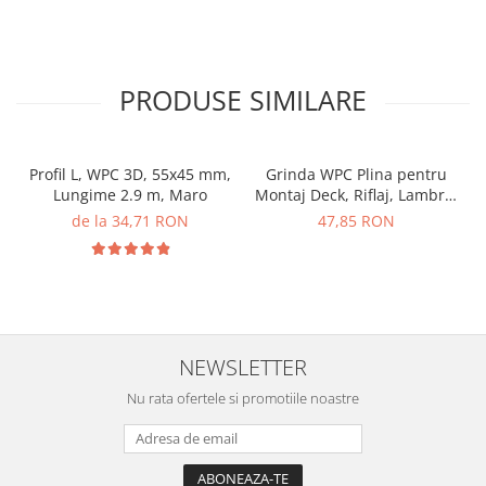
PRODUSE SIMILARE
Profil L, WPC 3D, 55x45 mm,
Grinda WPC Plina pentru
Lungime 2.9 m, Maro
Montaj Deck, Riflaj, Lambriu
40x25 mm, Lungime 3
de la 34,71 RON
47,85 RON
m, Lemn Compozit
NEWSLETTER
Nu rata ofertele si promotiile noastre