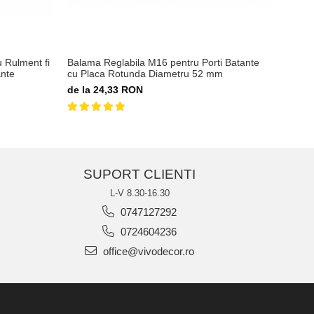
 Rulment fi
Balama Reglabila M16 pentru Porti Batante
Ghidaj
ante
cu Placa Rotunda Diametru 52 mm
Latim
de la 24,33 RON
25,82
SUPORT CLIENTI
L-V 8.30-16.30
0747127292
0724604236
office@vivodecor.ro