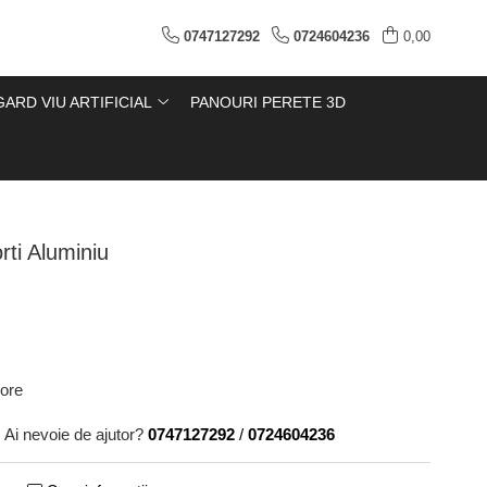
0747127292
0724604236
0,00
GARD VIU ARTIFICIAL
PANOURI PERETE 3D
ti Aluminiu
ore
Ai nevoie de ajutor?
0747127292
/
0724604236