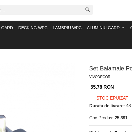
 GARD
DECKING WPC
LAMBRIU WPC
ALUMINIU GARD
Set Balamale Por
VIVODECOR
55,78 RON
STOC EPUIZAT
Durata de livrare:
48 
Cod Produs:
25.391