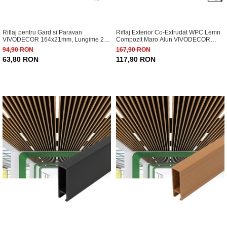
Riflaj pentru Gard si Paravan
Riflaj Exterior Co-Extrudat WPC Lemn
VIVODECOR 164x21mm, Lungime 2
Compozit Maro Alun VIVODECOR
m, Riflaj cu Fata Dubla Maro Alun din
220x26 mm, Lungime 2.9 m
94,90 RON
167,90 RON
WPC Lemn Compozit .
63,80 RON
117,90 RON