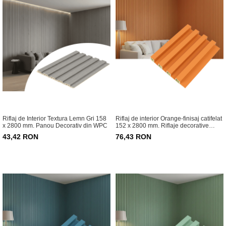
Riflaj de Interior Textura Lemn Gri 158
Riflaj de interior Orange-finisaj catifelat
x 2800 mm. Panou Decorativ din WPC
152 x 2800 mm. Riflaje decorative
pentru living și dormitor
43,42 RON
76,43 RON