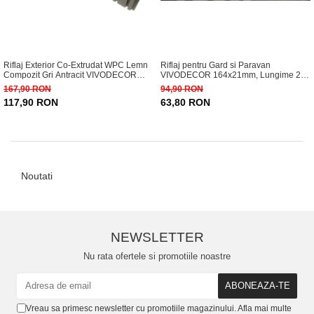
Riflaj Exterior Co-Extrudat WPC Lemn
Riflaj pentru Gard si Paravan
Compozit Gri Antracit VIVODECOR
VIVODECOR 164x21mm, Lungime 2
220x26 mm, Lungime 2.9 m
m, Riflaj cu Fata Dubla Gri Antracit din
167,90 RON
94,90 RON
WPC Lemn Compozit .
117,90 RON
63,80 RON
Noutati
NEWSLETTER
Nu rata ofertele si promotiile noastre
Vreau sa primesc newsletter cu promotiile magazinului. Afla mai multe