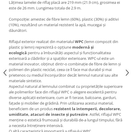
Lățimea lamelei de riflaj placă are 219 mm (21.9 cm), grosimea ei
este de 26 mm. Lungimea totala de 2.9 m.
Compoziție: amestec de fibre lemn (60%), plastic (30%) și aditivi
(10%), rezultând un material rezistent la apă, mucegai și
dăunători.
Riflajul exterior realizat din materialul
WPC
(lemn compozit din
plastic și lemn) reprezintă o opțiune
modernă și
ecologică
pentru a îmbunătăți aspectul și funcționalitatea
exterioară a clădirilor și a spațiilor exterioare. WPC-ul este un
material inovator, obținut dintr-o combinație de fibre de lemn și
polimeri din plastic reciclat, ceea ce îl face mai durabil și mai
prietenos cu mediul înconjurător decât lemnul natural sau alte
materiale sintetice.
Aspectul natural al lemnului combinat cu proprietățile superioare
ale polimerilor face din riflajul WPC o alegere excelentă pentru
diverse aplicații exterioare, cum ar fi terase, balcoane, garduri,
fațade și mobilier de grădină. Prin utilizarea acestui material,
beneficiem de un produs
rezistent la intemperii, decolorare,
umiditate,
atacuri de insecte și putrezire
. Astfel, riflajul WPC
menține o estetică frumoasă și durabilă de-a lungul timpului, fără
a necesita întreținere intensivă.
O altă caracteristică importantă a riflajului WPC