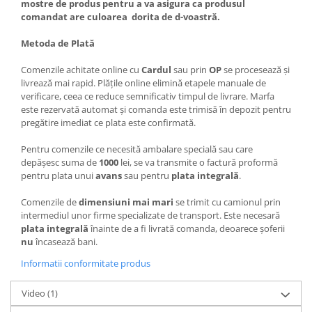
mostre de produs pentru a va asigura ca produsul
comandat are culoarea dorita de d-voastră.
Metoda de Plată
Comenzile achitate online cu
Cardul
sau prin
OP
se procesează și
livrează mai rapid. Plățile online elimină etapele manuale de
verificare, ceea ce reduce semnificativ timpul de livrare. Marfa
este rezervată automat și comanda este trimisă în depozit pentru
pregătire imediat ce plata este confirmată.
Pentru comenzile ce necesită ambalare specială sau care
depășesc suma de
1000
lei, se va transmite o factură proformă
pentru plata unui
avans
sau pentru
plata integrală
.
Comenzile de
dimensiuni mai mari
se trimit cu camionul prin
intermediul unor firme specializate de transport. Este necesară
plata integrală
înainte de a fi livrată comanda, deoarece șoferii
nu
încasează bani.
Informatii conformitate produs
Video
(1)