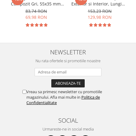
Compozit Gri, 55x35 mm,
Exterior si Interior, Lungime
Profil Rectangular
2.9 m, WPC Lemn Compozit
83,74 RON
153,23 RON
Ramforsat, Lungime 2.9 m
Durabil, 219x26 mm
69,98 RON
129,98 RON
NEWSLETTER
Nu rata ofertele si promotiile noastre
Vreau sa primesc newsletter cu promotiile
magazinului. Afla mai multe in
Politica de
Confidentialitate
SOCIAL
Urmareste-ne in social media