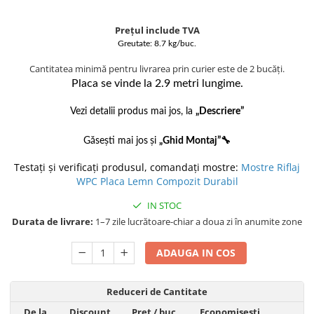
Prețul include TVA
Greutate: 8.7 kg/buc.
Cantitatea minimă pentru livrarea prin curier este de 2 bucăți.
Placa se vinde la 2.9 metri lungime.
Vezi detalii produs mai jos, la
„Descriere”
Găsești mai jos
și
„
Ghid Montaj”🔧
Testați și verificați produsul, comandați mostre:
Mostre Riflaj
WPC Placa Lemn Compozit Durabil
IN STOC
Durata de livrare:
1–7 zile lucrătoare-chiar a doua zi în anumite zone
ADAUGA IN COS
Reduceri de Cantitate
De la
Discount
Pret
/ buc
Economisesti