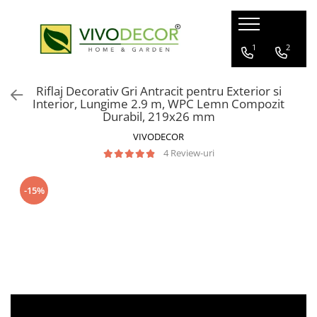
ALUMINIU GARD
GARD VIU ARTIFICIAL
FERONERIE
1
2
GARDURI ALUMINIU
GARD ARTIFICIAL
BALAMALE
Riflaj Decorativ Gri Antracit pentru Exterior si
BALCOANE ALUMINIU
PANOURI PLANTE ARTIFICIALE
POARTA CULISANTA
Interior, Lungime 2.9 m, WPC Lemn Compozit
Durabil, 219x26 mm
PROFILE GARD ALUMINIU
POARTA AUTOPORTANTA
VIVODECOR
GHIDAJE PORTI
4 Review-uri
CUTII POSTALE
MANERE
-15%