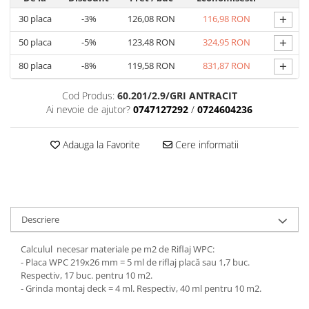
+
30
placa
-3%
126,08 RON
116,98 RON
+
50
placa
-5%
123,48 RON
324,95 RON
+
80
placa
-8%
119,58 RON
831,87 RON
Cod Produs:
60.201/2.9/GRI ANTRACIT
Ai nevoie de ajutor?
0747127292
/
0724604236
Adauga la Favorite
Cere informatii
Descriere
Calculul necesar materiale pe m2 de Riflaj WPC:
- Placa WPC 219x26 mm = 5 ml de riflaj placă sau 1,7 buc.
Respectiv, 17 buc. pentru 10 m2.
- Grinda montaj deck = 4 ml. Respectiv, 40 ml pentru 10 m2.