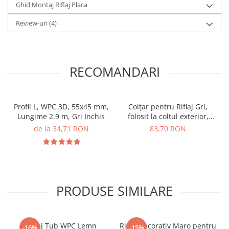
Ghid Montaj Riflaj Placa
Review-uri
(4)
RECOMANDARI
Profil L, WPC 3D, 55x45 mm,
Colțar pentru Riflaj Gri,
Lungime 2.9 m, Gri Inchis
folosit la colțul exterior,
40x40 mm, Lungime 2.9 m,
de la 34,71 RON
83,70 RON
din WPC Lemn Compozit
PRODUSE SIMILARE
Riflaj Tub WPC Lemn
Riflaj Decorativ Maro pentru
-16%
-15%