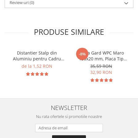
Review-uri
(0)
PRODUSE SIMILARE
Distantier Stalp din
Sipca Gard WPC Maro
-8%
Aluminiu pentru Cadru
150x20 mm, Placa Tip
Gard
Scandura Lemn Compozit 1
de la 1,52 RON
35,59 RON
ml
32,90 RON
NEWSLETTER
Nu rata ofertele si promotiile noastre