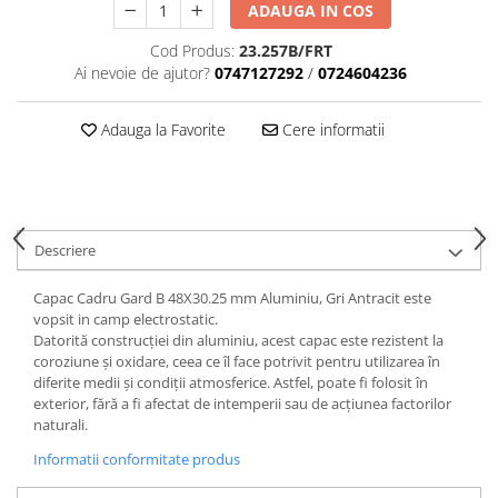
ADAUGA IN COS
Cod Produs:
23.257B/FRT
Ai nevoie de ajutor?
0747127292
/
0724604236
Adauga la Favorite
Cere informatii
Descriere
Capac Cadru Gard B 48X30.25 mm Aluminiu, Gri Antracit este
vopsit in camp electrostatic.
Datorită construcției din aluminiu, acest capac este rezistent la
coroziune și oxidare, ceea ce îl face potrivit pentru utilizarea în
diferite medii și condiții atmosferice. Astfel, poate fi folosit în
exterior, fără a fi afectat de intemperii sau de acțiunea factorilor
naturali.
Informatii conformitate produs