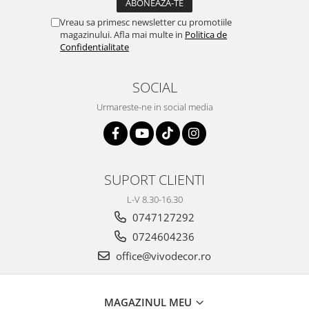
Vreau sa primesc newsletter cu promotiile
magazinului. Afla mai multe in
Politica de
Confidentialitate
SOCIAL
Urmareste-ne in social media
SUPORT CLIENTI
L-V 8.30-16.30
0747127292
0724604236
office@vivodecor.ro
MAGAZINUL MEU