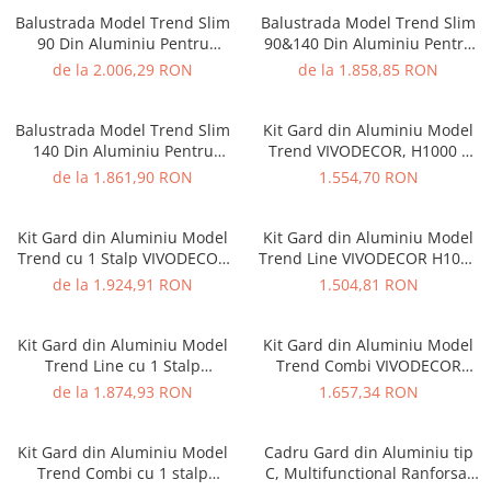
Balustrada Model Trend Slim
Balustrada Model Trend Slim
90 Din Aluminiu Pentru
90&140 Din Aluminiu Pentru
Balcon Si Terasa 1000x2000
Balcon Si Terasa 1000x2000
de la 2.006,29 RON
de la 1.858,85 RON
mm
mm
Balustrada Model Trend Slim
Kit Gard din Aluminiu Model
140 Din Aluminiu Pentru
Trend VIVODECOR, H1000 x
Balcon Si Terasa 1000x2000
L2000 mm
de la 1.861,90 RON
1.554,70 RON
mm
Kit Gard din Aluminiu Model
Kit Gard din Aluminiu Model
Trend cu 1 Stalp VIVODECOR
Trend Line VIVODECOR H1000
H1000 x L2000 mm Asamblare
x L2000 mm pe stalpi existenti
de la 1.924,91 RON
1.504,81 RON
DoItYourself
Asamblare DoItYourself
Kit Gard din Aluminiu Model
Kit Gard din Aluminiu Model
Trend Line cu 1 Stalp
Trend Combi VIVODECOR
VIVODECOR H1000 x L2000
H1000 x L2000 mm pe stalpi
de la 1.874,93 RON
1.657,34 RON
mm Asamblare DoItYourself
existenti Asamblare
DoItYourself
Kit Gard din Aluminiu Model
Cadru Gard din Aluminiu tip
Trend Combi cu 1 stalp
C, Multifunctional Ranforsat