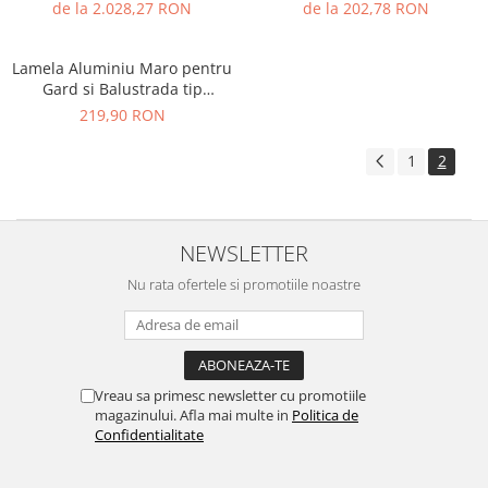
VIVODECOR H1000 x L2000
Maro, 30x60 mm, Lungime 1.5
de la 2.028,27 RON
de la 202,78 RON
mm Asamblare DoItYourself
m
Lamela Aluminiu Maro pentru
Gard si Balustrada tip
scandura 140x20.6 mm
219,90 RON
1
2
NEWSLETTER
Nu rata ofertele si promotiile noastre
Vreau sa primesc newsletter cu promotiile
magazinului. Afla mai multe in
Politica de
Confidentialitate