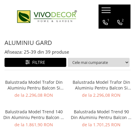
ALUMINIU GARD
GARD VIU ARTIFICIAL
FERONERIE
1
2
GARDURI ALUMINIU
GARD ARTIFICIAL
BALAMALE
ALUMINIU GARD
BALCOANE ALUMINIU
PANOURI PLANTE ARTIFICIALE
POARTA CULISANTA
PROFILE GARD ALUMINIU
POARTA AUTOPORTANTA
Afiseaza:
25-
39
din
39
produse
GHIDAJE PORTI
FILTRE
CUTII POSTALE
MANERE
Balustrada Model Trafor Din
Balustrada Model Trafor Din
Aluminiu Pentru Balcon Si
Aluminiu Pentru Balcon Si
Terasa 1000x2000 mm
Terasa 1000x2000 mm
de la 2.296,08 RON
de la 2.296,08 RON
Balustrada Model Trend 140
Balustrada Model Trend 90
Din Aluminiu Pentru Balcon Si
Din Aluminiu Pentru Balcon Si
Terasa 1000x2000 mm
Terasa 1000x2000 mm
de la 1.861,90 RON
de la 1.701,25 RON