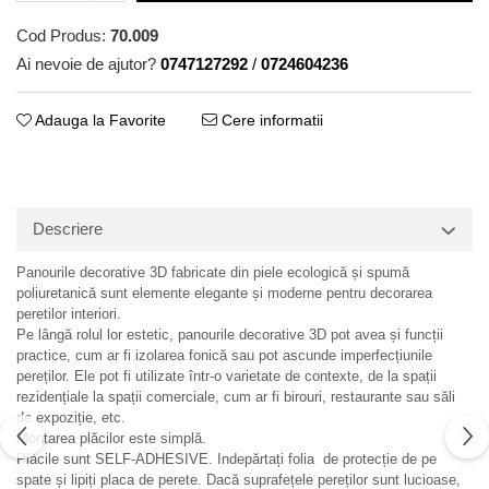
Cod Produs:
70.009
Ai nevoie de ajutor?
0747127292
/
0724604236
Adauga la Favorite
Cere informatii
Descriere
Panourile decorative 3D fabricate din piele ecologică și spumă
poliuretanică sunt elemente elegante și moderne pentru decorarea
peretilor interiori.
Pe lângă rolul lor estetic, panourile decorative 3D pot avea și funcții
practice, cum ar fi izolarea fonică sau pot ascunde imperfecțiunile
pereților. Ele pot fi utilizate într-o varietate de contexte, de la spații
rezidențiale la spații comerciale, cum ar fi birouri, restaurante sau săli
de expoziție, etc.
Montarea plăcilor este simplă.
Plăcile sunt SELF-ADHESIVE. Indepărtați folia de protecție de pe
spate și lipiți placa de perete. Dacă suprafețele pereților sunt lucioase,