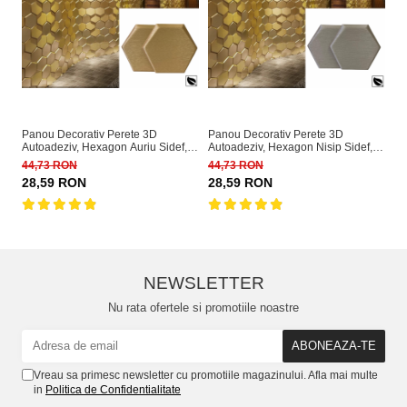
Panou Decorativ Perete 3D
Panou Decorativ Perete 3D
Pa
Autoadeziv, Hexagon Auriu Sidef,
Autoadeziv, Hexagon Nisip Sidef,
Au
Set 2 buc., Placi Decor Perete
Set 2 buc., Placi Decor Perete
Se
44,73 RON
44,73 RON
44
28,59 RON
28,59 RON
2
NEWSLETTER
Nu rata ofertele si promotiile noastre
Vreau sa primesc newsletter cu promotiile magazinului. Afla mai multe
in
Politica de Confidentialitate