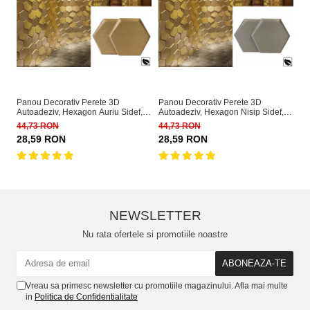
Panou Decorativ Perete 3D
Panou Decorativ Perete 3D
Pa
Autoadeziv, Hexagon Auriu Sidef,
Autoadeziv, Hexagon Nisip Sidef,
Au
Set 2 buc., Placi Decor Perete
Set 2 buc., Placi Decor Perete
Se
44,73 RON
44,73 RON
44
28,59 RON
28,59 RON
2
NEWSLETTER
Nu rata ofertele si promotiile noastre
Vreau sa primesc newsletter cu promotiile magazinului. Afla mai multe
in
Politica de Confidentialitate