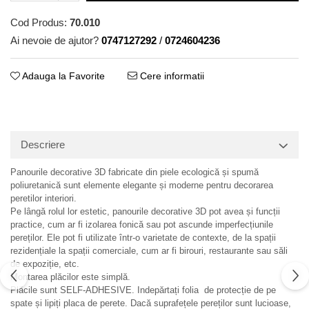
Cod Produs:
70.010
Ai nevoie de ajutor?
0747127292
/
0724604236
Adauga la Favorite
Cere informatii
Descriere
Panourile decorative 3D fabricate din piele ecologică și spumă
poliuretanică sunt elemente elegante și moderne pentru decorarea
peretilor interiori.
Pe lângă rolul lor estetic, panourile decorative 3D pot avea și funcții
practice, cum ar fi izolarea fonică sau pot ascunde imperfecțiunile
pereților. Ele pot fi utilizate într-o varietate de contexte, de la spații
rezidențiale la spații comerciale, cum ar fi birouri, restaurante sau săli
de expoziție, etc.
Montarea plăcilor este simplă.
Plăcile sunt SELF-ADHESIVE. Indepărtați folia de protecție de pe
spate și lipiți placa de perete. Dacă suprafețele pereților sunt lucioase,