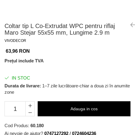
Coltar tip L Co-Extrudat WPC pentru riflaj
Maro Stejar 55x55 mm, Lungime 2.9 m
VIVODECOR
63,96 RON
Prețul include TVA
IN STOC
Durata de livrare:
1–7 zile lucrătoare-chiar a doua zi în anumite
zone
Adauga in cos
Cod Produs:
60.180
Ai nevoie de ajutor?
0747127292
/
0724604236