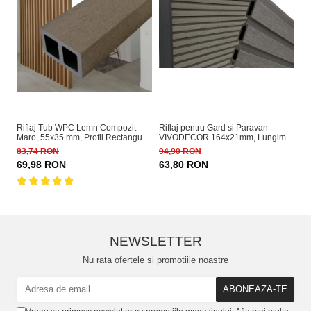
Riflaj Tub WPC Lemn Compozit
Riflaj pentru Gard si Paravan
Ri
Maro, 55x35 mm, Profil Rectangular
VIVODECOR 164x21mm, Lungime
Le
Ramforsat, Lungime 2.9 m
2 m, Riflaj cu Fata Dubla Gri
VI
83,74 RON
94,90 RON
16
Antracit din WPC Lemn Compozit .
2.
69,98 RON
63,80 RON
1
NEWSLETTER
Nu rata ofertele si promotiile noastre