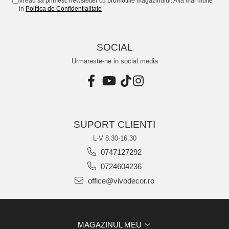
Vreau sa primesc newsletter cu promotiile magazinului. Afla mai multe
in
Politica de Confidentialitate
SOCIAL
Urmareste-ne in social media
SUPORT CLIENTI
L-V 8.30-16.30
0747127292
0724604236
office@vivodecor.ro
MAGAZINUL MEU