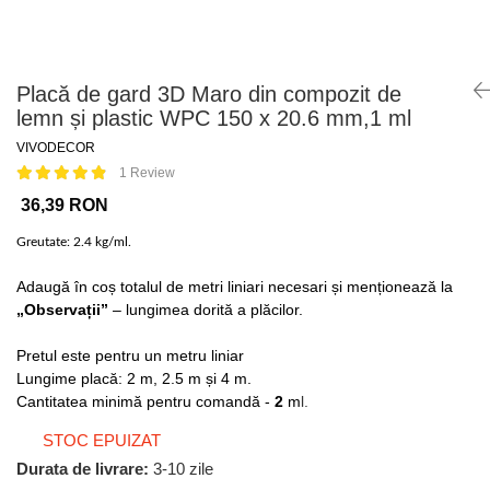
Placă de gard 3D Maro din compozit de
lemn și plastic WPC 150 x 20.6 mm,1 ml
VIVODECOR
1 Review
36,39 RON
Greutate: 2.4 kg/ml.
Adaugă în coș totalul de metri liniari necesari și menționează la
„Observații”
– lungimea dorită a plăcilor.
Pretul este pentru un metru liniar
Lungime placă: 2 m, 2.5 m și 4 m.
Cantitatea minimă pentru comandă -
2
m
l.
STOC EPUIZAT
Durata de livrare:
3-10 zile