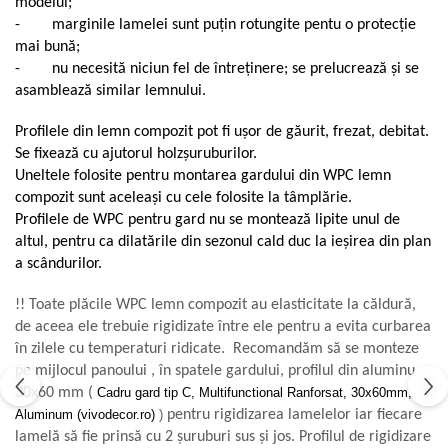
modelul;
- marginile lamelei sunt puțin rotungite pentu o protecție
mai bună;
- nu necesită niciun fel de întreținere; se prelucrează și se
asamblează similar lemnului.
Profilele din lemn compozit pot fi ușor de găurit, frezat, debitat.
Se fixează cu ajutorul holzșuruburilor.
Uneltele folosite pentru montarea gardului din WPC lemn
compozit sunt aceleași cu cele folosite la tâmplărie.
Profilele de WPC pentru gard nu se montează lipite unul de
altul, pentru ca dilatările din sezonul cald duc la ieșirea din plan
a scândurilor.
!! Toate plăcile WPC lemn compozit au elasticitate la căldură,
de aceea ele trebuie rigidizate între ele pentru a evita curbarea
în zilele cu temperaturi ridicate. Recomandăm să se monteze
pe mijlocul panoului , în spatele gardului, profilul din aluminu
30x60 mm (
Cadru gard tip C, Multifunctional Ranforsat, 30x60mm,
Aluminum (vivodecor.ro)
)
pentru rigidizarea lamelelor iar fiecare
lamelă să fie prinsă cu 2 șuruburi sus și jos. Profilul de rigidizare