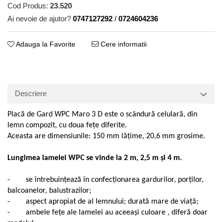
Cod Produs:
23.520
Ai nevoie de ajutor?
0747127292
/
0724604236
Adauga la Favorite
Cere informatii
Descriere
Placă de Gard WPC Maro 3 D este o scândură celular
ă
, din
lemn compozit, cu doua fețe diferite.
Aceasta are dimensiunile: 150 mm lățime, 20,6 mm grosime.
Lungimea lamelei WPC se vinde la 2 m, 2,5 m și 4 m.
- se întrebuințează în confecționarea gardurilor, porților,
balcoanelor, balustrazilor;
- aspect apropiat de al lemnului; durată mare de viață;
- ambele fețe ale lamelei au aceeași culoare , diferă doar