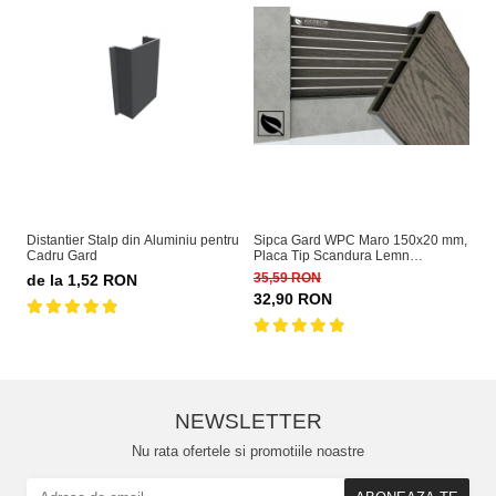
Distantier Stalp din Aluminiu pentru
Sipca Gard WPC Maro 150x20 mm,
Si
Cadru Gard
Placa Tip Scandura Lemn
15
Compozit 1 ml
Le
35,59 RON
35
de la 1,52 RON
32,90 RON
3
NEWSLETTER
Nu rata ofertele si promotiile noastre