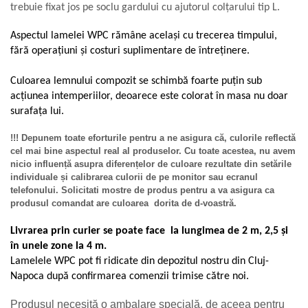
trebuie fixat jos pe soclu gardului cu ajutorul colțarului tip L.
Aspectul lamelei WPC rămâne același cu trecerea timpului,
fără operațiuni și costuri suplimentare de întreținere.
Culoarea lemnului compozit se schimbă foarte puțin sub
acțiunea intemperiilor, deoarece este colorat în masa nu doar
surafața lui.
!!! Depunem toate eforturile pentru a ne asigura că, culorile reflectă
cel mai bine aspectul real al produselor. Cu toate acestea, nu avem
nicio influență asupra diferențelor de culoare rezultate din setările
individuale și calibrarea culorii de pe monitor sau ecranul
telefonului. Solicitati mostre de produs pentru a va asigura ca
produsul comandat are culoarea dorita de d-voastră.
Livrarea prin curier se poate face la lungimea de 2 m, 2,5 și
în unele zone la 4 m.
Lamelele WPC pot fi ridicate din depozitul nostru din Cluj-
Napoca după confirmarea comenzii trimise către noi.
Produsul necesită o ambalare specială, de aceea pentru