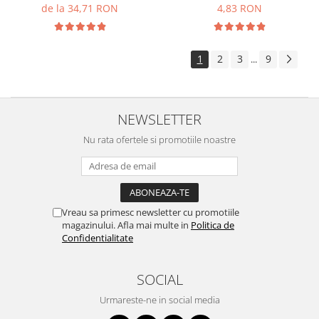
Dimensiune: 30X60 mm
de la 34,71 RON
4,83 RON
1
2
3
9
...
NEWSLETTER
Nu rata ofertele si promotiile noastre
Vreau sa primesc newsletter cu promotiile
magazinului. Afla mai multe in
Politica de
Confidentialitate
SOCIAL
Urmareste-ne in social media