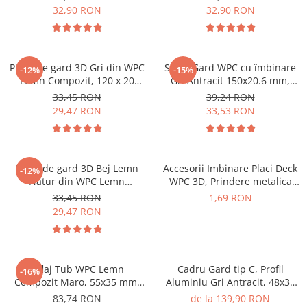
ml
32,90 RON
32,90 RON
Placă de gard 3D Gri din WPC
Sipca Gard WPC cu îmbinare
-12%
-15%
Lemn Compozit, 120 x 20
Gri Antracit 150x20.6 mm,
mm,1 ml
Placa Tip Scandura Lemn
33,45 RON
39,24 RON
Compozit 1 ML
29,47 RON
33,53 RON
Placă de gard 3D Bej Lemn
Accesorii Imbinare Placi Deck
-12%
Natur din WPC Lemn
WPC 3D, Prindere metalica
Compozit, 120 x 20 mm,1 ml
pentru
33,45 RON
1,69 RON
pardoseala Lemn Compozit
29,47 RON
Riflaj Tub WPC Lemn
Cadru Gard tip C, Profil
-16%
Compozit Maro, 55x35 mm,
Aluminiu Gri Antracit, 48x30
Profil Rectangular Ramforsat,
mm, Lungime 1.5 m
83,74 RON
de la 139,90 RON