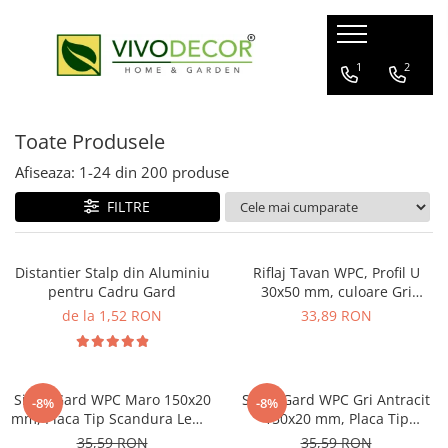
ALUMINIU GARD
GARD VIU ARTIFICIAL
FERONERIE
1
2
GARDURI ALUMINIU
GARD ARTIFICIAL
BALAMALE
Toate Produsele
BALCOANE ALUMINIU
PANOURI PLANTE ARTIFICIALE
POARTA CULISANTA
PROFILE GARD ALUMINIU
POARTA AUTOPORTANTA
Afiseaza:
1-
24
din
200
produse
GHIDAJE PORTI
FILTRE
CUTII POSTALE
MANERE
Distantier Stalp din Aluminiu
Riflaj Tavan WPC, Profil U
pentru Cadru Gard
30x50 mm, culoare Gri
Antracit , Lungime 2.8 m
de la 1,52 RON
33,89 RON
Sipca Gard WPC Maro 150x20
Sipca Gard WPC Gri Antracit
-8%
-8%
mm, Placa Tip Scandura Lemn
150x20 mm, Placa Tip
Compozit 1 ml
Scandura Lemn Compozit 1
35,59 RON
35,59 RON