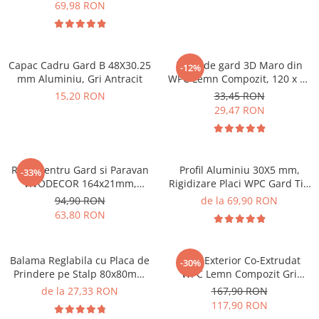
Lungime 2.9 m
69,98 RON
Capac Cadru Gard B 48X30.25
Placă de gard 3D Maro din
-12%
mm Aluminiu, Gri Antracit
WPC Lemn Compozit, 120 x 20
mm,1 ml
15,20 RON
33,45 RON
29,47 RON
Riflaj pentru Gard si Paravan
Profil Aluminiu 30X5 mm,
-33%
VIVODECOR 164x21mm,
Rigidizare Placi WPC Gard Tip
Lungime 2 m, Riflaj cu Fata
L, Lungime 1,46 m
94,90 RON
de la 69,90 RON
Dubla Gri Antracit din WPC
63,80 RON
Lemn Compozit .
Balama Reglabila cu Placa de
Riflaj Exterior Co-Extrudat
-30%
Prindere pe Stalp 80x80mm
WPC Lemn Compozit Gri
Surub 16 mm
Antracit VIVODECOR 220x26
de la 27,33 RON
167,90 RON
mm, Lungime 2.9 m
117,90 RON