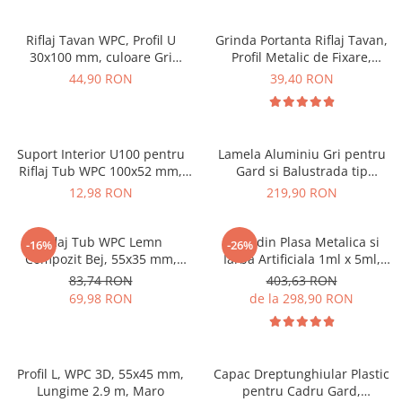
Riflaj Tavan WPC, Profil U
Grinda Portanta Riflaj Tavan,
30x100 mm, culoare Gri
Profil Metalic de Fixare,
Antracit, Lungime 2.8m
Lungime 3m
44,90 RON
39,40 RON
Suport Interior U100 pentru
Lamela Aluminiu Gri pentru
Riflaj Tub WPC 100x52 mm,
Gard si Balustrada tip
Culoare Gri - VIVODECOR
scandura 140x20.6 mm
12,98 RON
219,90 RON
Riflaj Tub WPC Lemn
Gard din Plasa Metalica si
-16%
-26%
Compozit Bej, 55x35 mm,
Iarba Artificiala 1ml x 5ml,
Profil Rectangular Ramforsat,
Gard Verde Artificial
83,74 RON
403,63 RON
Lungime 2.9 m
69,98 RON
de la 298,90 RON
Profil L, WPC 3D, 55x45 mm,
Capac Dreptunghiular Plastic
Lungime 2.9 m, Maro
pentru Cadru Gard,