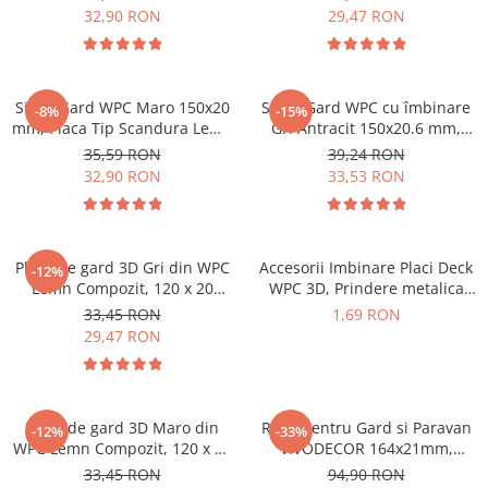
ml
32,90 RON
29,47 RON
Sipca Gard WPC Maro 150x20
Sipca Gard WPC cu îmbinare
-8%
-15%
mm, Placa Tip Scandura Lemn
Gri Antracit 150x20.6 mm,
Compozit 1 ml
Placa Tip Scandura Lemn
35,59 RON
39,24 RON
Compozit 1 ML
32,90 RON
33,53 RON
Placă de gard 3D Gri din WPC
Accesorii Imbinare Placi Deck
-12%
Lemn Compozit, 120 x 20
WPC 3D, Prindere metalica
mm,1 ml
pentru
33,45 RON
1,69 RON
pardoseala Lemn Compozit
29,47 RON
Placă de gard 3D Maro din
Riflaj pentru Gard si Paravan
-12%
-33%
WPC Lemn Compozit, 120 x 20
VIVODECOR 164x21mm,
mm,1 ml
Lungime 2 m, Riflaj cu Fata
33,45 RON
94,90 RON