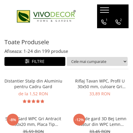
ALUMINIU GARD
GARD VIU ARTIFICIAL
FERONERIE
1
2
GARDURI ALUMINIU
GARD ARTIFICIAL
BALAMALE
Toate Produsele
BALCOANE ALUMINIU
PANOURI PLANTE ARTIFICIALE
POARTA CULISANTA
PROFILE GARD ALUMINIU
POARTA AUTOPORTANTA
Afiseaza:
1-
24
din
199
produse
GHIDAJE PORTI
FILTRE
CUTII POSTALE
MANERE
Distantier Stalp din Aluminiu
Riflaj Tavan WPC, Profil U
pentru Cadru Gard
30x50 mm, culoare Gri
Antracit , Lungime 2.8 m
de la 1,52 RON
33,89 RON
Sipca Gard WPC Gri Antracit
Placă de gard 3D Bej Lemn
-8%
-12%
150x20 mm, Placa Tip
Natur din WPC Lemn
Scandura Lemn Compozit 1
Compozit, 120 x 20 mm,1 ml
35,59 RON
33,45 RON