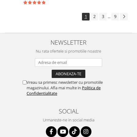
1
2
3
9
...
NEWSLETTER
Nu rata ofertele si promotiile noastre
Vreau sa primesc newsletter cu promotiile
magazinului. Afla mai multe in
Politica de
Confidentialitate
SOCIAL
Urmareste-ne in social media