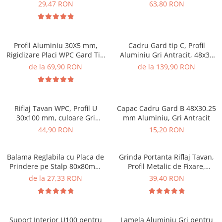
Dubla Gri Antracit din WPC
29,47 RON
63,80 RON
Lemn Compozit .
Profil Aluminiu 30X5 mm,
Cadru Gard tip C, Profil
Rigidizare Placi WPC Gard Tip
Aluminiu Gri Antracit, 48x30
L, Lungime 1,46 m
mm, Lungime 1.5 m
de la 69,90 RON
de la 139,90 RON
Riflaj Tavan WPC, Profil U
Capac Cadru Gard B 48X30.25
30x100 mm, culoare Gri
mm Aluminiu, Gri Antracit
Antracit, Lungime 2.8m
44,90 RON
15,20 RON
Balama Reglabila cu Placa de
Grinda Portanta Riflaj Tavan,
Prindere pe Stalp 80x80mm
Profil Metalic de Fixare,
Surub 16 mm
Lungime 3m
de la 27,33 RON
39,40 RON
Suport Interior U100 pentru
Lamela Aluminiu Gri pentru