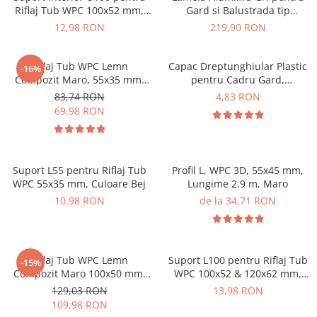
Riflaj Tub WPC 100x52 mm,
Gard si Balustrada tip
Culoare Gri - VIVODECOR
scandura 140x20.6 mm
12,98 RON
219,90 RON
Riflaj Tub WPC Lemn
Capac Dreptunghiular Plastic
-16%
Compozit Maro, 55x35 mm,
pentru Cadru Gard,
Profil Rectangular Ramforsat,
Dimensiune: 30X60 mm
83,74 RON
4,83 RON
Lungime 2.9 m
69,98 RON
Suport L55 pentru Riflaj Tub
Profil L, WPC 3D, 55x45 mm,
WPC 55x35 mm, Culoare Bej
Lungime 2.9 m, Maro
10,98 RON
de la 34,71 RON
Riflaj Tub WPC Lemn
Suport L100 pentru Riflaj Tub
-15%
Compozit Maro 100x50 mm,
WPC 100x52 & 120x62 mm,
Lungime 2.9 m, Profil
Culoare Gri
129,03 RON
13,98 RON
Rectangular Ramforsat
109,98 RON