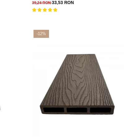
Compozit 1 ML
33,53 RON
39,24 RON
-12%