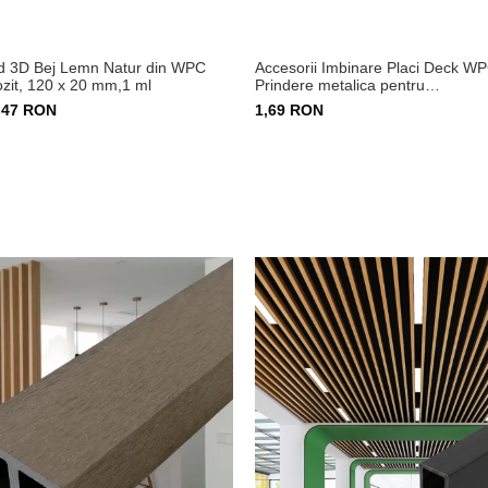
rd 3D Bej Lemn Natur din WPC
Accesorii Imbinare Placi Deck W
it, 120 x 20 mm,1 ml
Prindere metalica pentru
pardoseala Lemn Compozit
,47 RON
1,69 RON