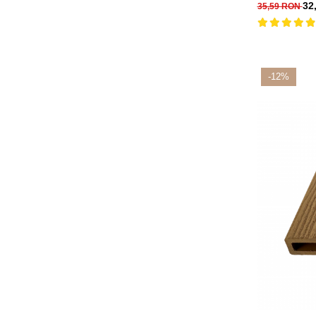
32
35,59 RON
-12%