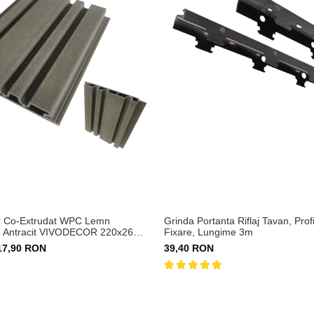
ior Co-Extrudat WPC Lemn
Grinda Portanta Riflaj Tavan, Profi
i Antracit VIVODECOR 220x26
Fixare, Lungime 3m
 2.9 m
17,90 RON
39,40 RON