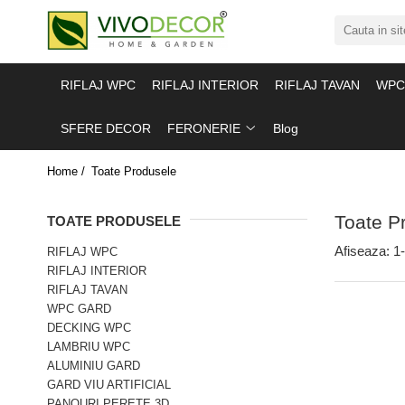
ALUMINIU GARD
GARD VIU ARTIFICIAL
FERONERIE
RIFLAJ WPC
RIFLAJ INTERIOR
RIFLAJ TAVAN
WPC
GARDURI ALUMINIU
GARD ARTIFICIAL
BALAMALE
BALCOANE ALUMINIU
PANOURI PLANTE ARTIFICIALE
POARTA CULISANTA
SFERE DECOR
FERONERIE
Blog
PROFILE GARD ALUMINIU
POARTA AUTOPORTANTA
Home /
Toate Produsele
GHIDAJE PORTI
CUTII POSTALE
Toate P
TOATE PRODUSELE
MANERE
Afiseaza:
1-
RIFLAJ WPC
RIFLAJ INTERIOR
RIFLAJ TAVAN
WPC GARD
DECKING WPC
LAMBRIU WPC
ALUMINIU GARD
GARD VIU ARTIFICIAL
PANOURI PERETE 3D