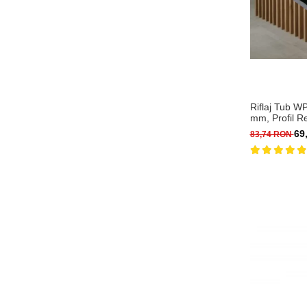
Riflaj Tub 
mm, Profil R
2.9 m
69
83,74 RON