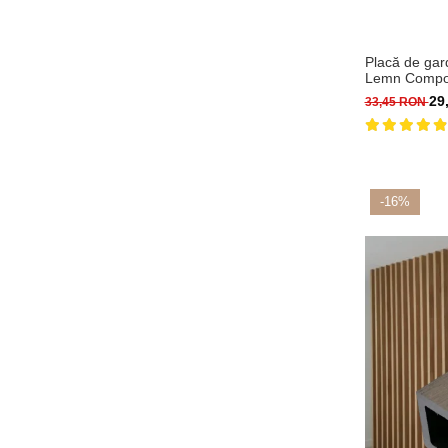
Placă de ga
Lemn Compoz
29
33,45 RON
-16%