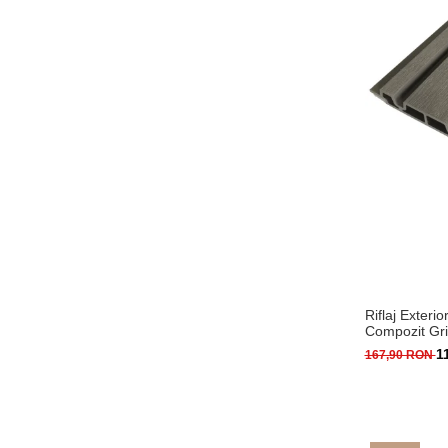
Riflaj Exter
Compozit Gr
mm, Lungime
1
167,90 RON