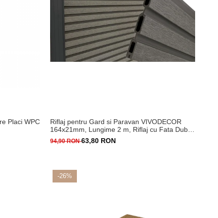
are Placi WPC
Riflaj pentru Gard si Paravan VIVODECOR
164x21mm, Lungime 2 m, Riflaj cu Fata Dubla
Gri Antracit din WPC Lemn Compozit .
63,80 RON
94,90 RON
-26%