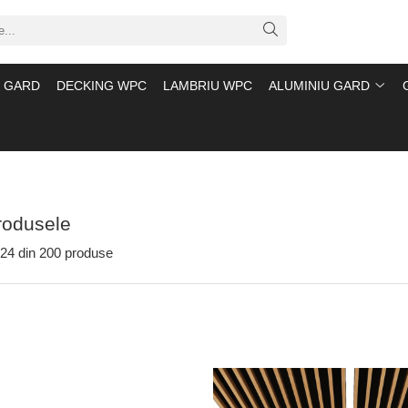
 GARD
DECKING WPC
LAMBRIU WPC
ALUMINIU GARD
rodusele
24
din
200
produse