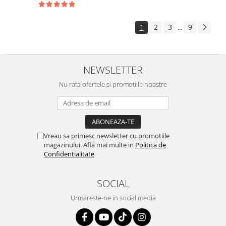
1
2
3
9
...
NEWSLETTER
Nu rata ofertele si promotiile noastre
Vreau sa primesc newsletter cu promotiile
magazinului. Afla mai multe in
Politica de
Confidentialitate
SOCIAL
Urmareste-ne in social media