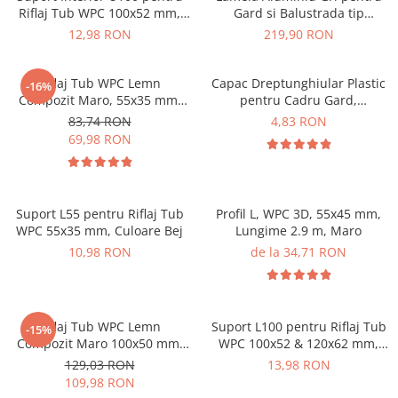
Riflaj Tub WPC 100x52 mm,
Gard si Balustrada tip
Culoare Gri - VIVODECOR
scandura 140x20.6 mm
12,98 RON
219,90 RON
Riflaj Tub WPC Lemn
Capac Dreptunghiular Plastic
-16%
Compozit Maro, 55x35 mm,
pentru Cadru Gard,
Profil Rectangular Ramforsat,
Dimensiune: 30X60 mm
83,74 RON
4,83 RON
Lungime 2.9 m
69,98 RON
Suport L55 pentru Riflaj Tub
Profil L, WPC 3D, 55x45 mm,
WPC 55x35 mm, Culoare Bej
Lungime 2.9 m, Maro
10,98 RON
de la 34,71 RON
Riflaj Tub WPC Lemn
Suport L100 pentru Riflaj Tub
-15%
Compozit Maro 100x50 mm,
WPC 100x52 & 120x62 mm,
Lungime 2.9 m, Profil
Culoare Gri
129,03 RON
13,98 RON
Rectangular Ramforsat
109,98 RON