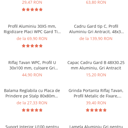
Dubla Gri Antracit din WPC
29,47 RON
63,80 RON
Lemn Compozit .
Profil Aluminiu 30X5 mm,
Cadru Gard tip C, Profil
Rigidizare Placi WPC Gard Tip
Aluminiu Gri Antracit, 48x30
L, Lungime 1,46 m
mm, Lungime 1.5 m
de la 69,90 RON
de la 139,90 RON
Riflaj Tavan WPC, Profil U
Capac Cadru Gard B 48X30.25
30x100 mm, culoare Gri
mm Aluminiu, Gri Antracit
Antracit, Lungime 2.8m
44,90 RON
15,20 RON
Balama Reglabila cu Placa de
Grinda Portanta Riflaj Tavan,
Prindere pe Stalp 80x80mm
Profil Metalic de Fixare,
Surub 16 mm
Lungime 3m
de la 27,33 RON
39,40 RON
Suport Interior U100 pentru
Lamela Aluminiu Gri pentru