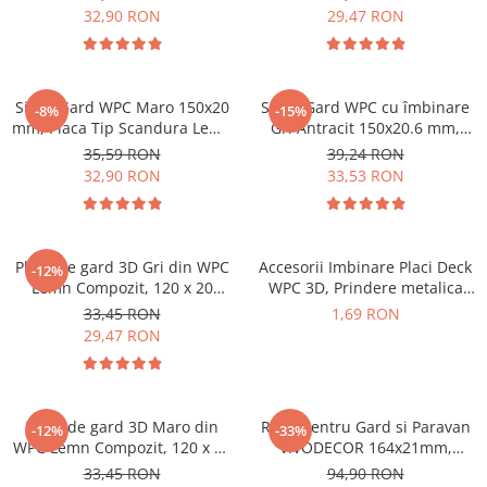
ml
32,90 RON
29,47 RON
Sipca Gard WPC Maro 150x20
Sipca Gard WPC cu îmbinare
-8%
-15%
mm, Placa Tip Scandura Lemn
Gri Antracit 150x20.6 mm,
Compozit 1 ml
Placa Tip Scandura Lemn
35,59 RON
39,24 RON
Compozit 1 ML
32,90 RON
33,53 RON
Placă de gard 3D Gri din WPC
Accesorii Imbinare Placi Deck
-12%
Lemn Compozit, 120 x 20
WPC 3D, Prindere metalica
mm,1 ml
pentru
33,45 RON
1,69 RON
pardoseala Lemn Compozit
29,47 RON
Placă de gard 3D Maro din
Riflaj pentru Gard si Paravan
-12%
-33%
WPC Lemn Compozit, 120 x 20
VIVODECOR 164x21mm,
mm,1 ml
Lungime 2 m, Riflaj cu Fata
33,45 RON
94,90 RON