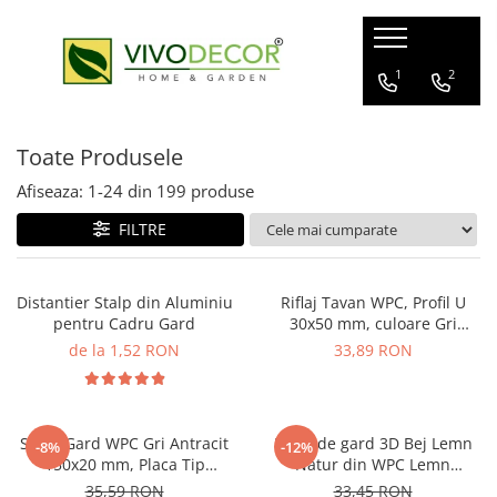
ALUMINIU GARD
GARD VIU ARTIFICIAL
FERONERIE
1
2
GARDURI ALUMINIU
GARD ARTIFICIAL
BALAMALE
Toate Produsele
BALCOANE ALUMINIU
PANOURI PLANTE ARTIFICIALE
POARTA CULISANTA
PROFILE GARD ALUMINIU
POARTA AUTOPORTANTA
Afiseaza:
1-
24
din
199
produse
GHIDAJE PORTI
FILTRE
CUTII POSTALE
MANERE
Distantier Stalp din Aluminiu
Riflaj Tavan WPC, Profil U
pentru Cadru Gard
30x50 mm, culoare Gri
Antracit , Lungime 2.8 m
de la 1,52 RON
33,89 RON
Sipca Gard WPC Gri Antracit
Placă de gard 3D Bej Lemn
-8%
-12%
150x20 mm, Placa Tip
Natur din WPC Lemn
Scandura Lemn Compozit 1
Compozit, 120 x 20 mm,1 ml
35,59 RON
33,45 RON