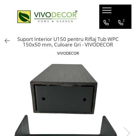
ALUMINIU GARD
GARD VIU ARTIFICIAL
FERONERIE
1
2
GARDURI ALUMINIU
GARD ARTIFICIAL
BALAMALE
Suport Interior U150 pentru Riflaj Tub WPC
BALCOANE ALUMINIU
PANOURI PLANTE ARTIFICIALE
POARTA CULISANTA
150x50 mm, Culoare Gri - VIVODECOR
PROFILE GARD ALUMINIU
POARTA AUTOPORTANTA
VIVODECOR
GHIDAJE PORTI
CUTII POSTALE
MANERE