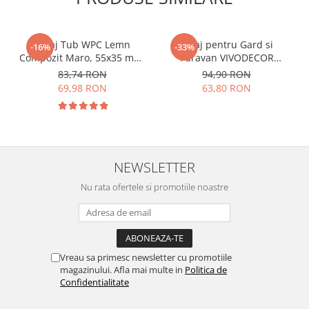
Riflaj Tub WPC Lemn
Riflaj pentru Gard si
-16%
-33%
Compozit Maro, 55x35 mm,
Paravan VIVODECOR
Profil Rectangular
164x21mm, Lungime 2 m,
83,74 RON
94,90 RON
Ramforsat, Lungime 2.9 m
Riflaj cu Fata Dubla Gri
69,98 RON
63,80 RON
Antracit din WPC Lemn
Compozit .
NEWSLETTER
Nu rata ofertele si promotiile noastre
Vreau sa primesc newsletter cu promotiile
magazinului. Afla mai multe in
Politica de
Confidentialitate