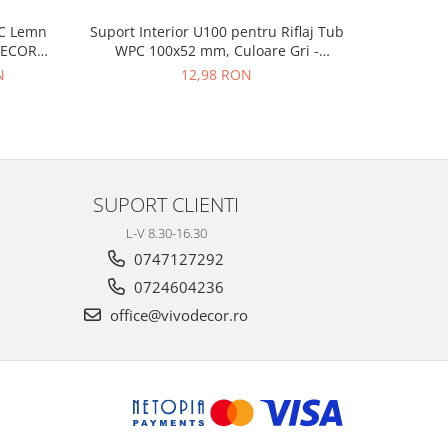
PC Lemn
Suport Interior U100 pentru Riflaj Tub
Riflaj Dec
-15%
ODECOR
WPC 100x52 mm, Culoare Gri -
Interio
9 m
VIVODECOR
Compo
N
12,98 RON
15
SUPORT CLIENTI
L-V 8.30-16.30
0747127292
0724604236
office@vivodecor.ro