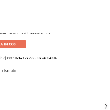
oare-chiar a doua zi în anumite zone
A IN COS
de ajutor?
0747127292
/
0724604236
informatii