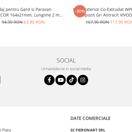
flaj pentru Gard si Paravan
Riflaj Exterior Co-Extrudat W
-30%
COR 164x21mm, Lungime 2 m,
Compozit Gri Antracit VIV
u Fata Dubla Gri Antracit din WPC
220x26 mm, Lungime 2.
94,90 RON
63,80 RON
167,90 RON
117,90 RO
Lemn Compozit .
SOCIAL
Urmareste-ne in social media
DATE COMERCIALE
 Plata
SC FIERONART SRL