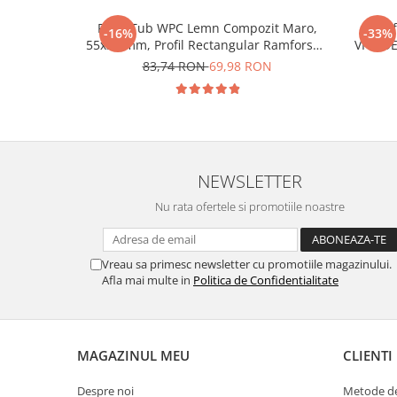
Riflaj Tub WPC Lemn Compozit Maro,
Ri
-16%
-33%
55x35 mm, Profil Rectangular Ramforsat,
VIVODE
Lungime 2.9 m
Riflaj c
83,74 RON
69,98 RON
NEWSLETTER
Nu rata ofertele si promotiile noastre
Vreau sa primesc newsletter cu promotiile magazinului.
Afla mai multe in
Politica de Confidentialitate
MAGAZINUL MEU
CLIENTI
Despre noi
Metode de