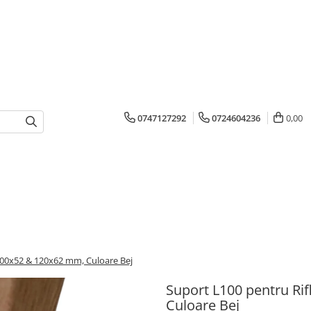
0747127292
0724604236
0,00
100x52 & 120x62 mm, Culoare Bej
Suport L100 pentru Ri
Culoare Bej